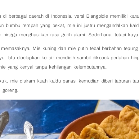
di berbagai daerah di Indonesia, versi Blangpidie memiliki kar
 bumbu rempah yang pekat, mie ini justru mengandalkan kaldu
n hingga menghasilkan rasa gurih alami. Sederhana, tetapi kaya 
k memasaknya. Mie kuning dan mie putih tebal berbahan tepun
u, lalu dicelupkan ke air mendidih sambil dikocok perlahan hi
 mie yang kenyal tanpa kehilangan kelembutannya.
kuk, mie disiram kuah kaldu panas, kemudian diberi taburan ta
g goreng.