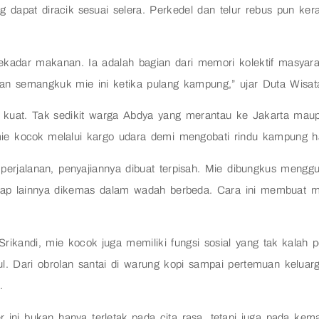
g dapat diracik sesuai selera. Perkedel dan telur rebus pun ke
sekadar makanan. Ia adalah bagian dari memori kolektif masyar
kan semangkuk mie ini ketika pulang kampung,” ujar Duta Wisa
tu kuat. Tak sedikit warga Abdya yang merantau ke Jakarta maup
ie kocok melalui kargo udara demi mengobati rindu kampung h
 perjalanan, penyajiannya dibuat terpisah. Mie dibungkus meng
kap lainnya dikemas dalam wadah berbeda. Cara ini membuat 
Srikandi, mie kocok juga memiliki fungsi sosial yang tak kalah
ul. Dari obrolan santai di warung kopi sampai pertemuan keluarg
.
er ini bukan hanya terletak pada cita rasa, tetapi juga pada 