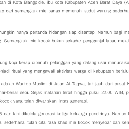
ah di Kota Blangpidie, ibu kota Kabupaten Aceh Barat Daya (Ab
uap dari semangkuk mie panas memenuhi sudut warung sederhana 
mungkin hanya pertanda hidangan siap disantap. Namun bagi m
ng. Semangkuk mie kocok bukan sekadar pengganjal lapar, mela
rung kopi kerap dipenuhi pelanggan yang datang usai menunaika
jadi ritual yang mengawali aktivitas warga di kabupaten berjul
s adalah Warkop Muslim di Jalan At-Taqwa, tak jauh dari pusat 
nar-benar sepi. Sejak matahari terbit hingga pukul 22.00 WIB, p
cok yang telah diwariskan lintas generasi.
8 dan kini dikelola generasi ketiga keluarga pendirinya. Namun 
edai sederhana itulah cita rasa khas mie kocok menyebar dan kem