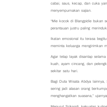
cabai, saus, kecap, dan cuka yan
menyempurnakan sajian.
“Mie kocok di Blangpidie bukan 
perantauan justru paling merindu
Ikatan emosional itu terasa begi
meminta keluarga mengirimkan m
Agar tetap layak disantap selama
kuah, ayam cincang, dan peleng
sekitar satu hari.
Bagi Duta Wisata Abdya lainnya, 
sering jadi alasan orang berkump
menghangatkan suasana,” ujarnya
Menurut Srikandi, kekuatan kulin