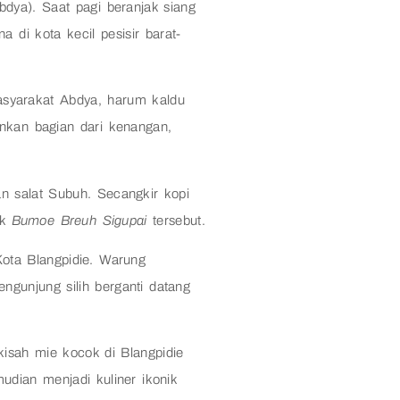
dya). Saat pagi beranjak siang
di kota kecil pesisir barat-
asyarakat Abdya, harum kaldu
inkan bagian dari kenangan,
n salat Subuh. Secangkir kopi
uk
Bumoe Breuh Sigupai
tersebut.
Kota Blangpidie. Warung
engunjung silih berganti datang
kisah mie kocok di Blangpidie
udian menjadi kuliner ikonik