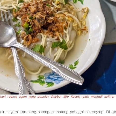
buri toping ayam yang populer disebut Mie Kocok telah menjadi kuliner
lur ayam kampung setengah matang sebagai pelengkap. Di ata