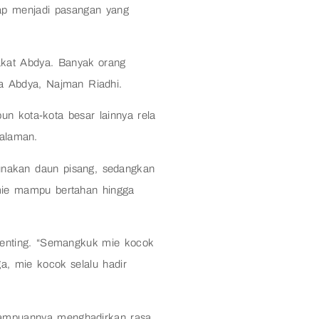
rap menjadi pasangan yang
akat Abdya. Banyak orang
ta Abdya, Najman Riadhi.
un kota-kota besar lainnya rela
alaman.
gunakan daun pisang, sedangkan
mie mampu bertahan hingga
 penting. “Semangkuk mie kocok
a, mie kocok selalu hadir
kemampuannya menghadirkan rasa