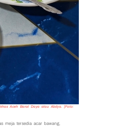
 khas Aceh Barat Daya atau Abdya. [Foto:
s meja tersedia acar bawang,