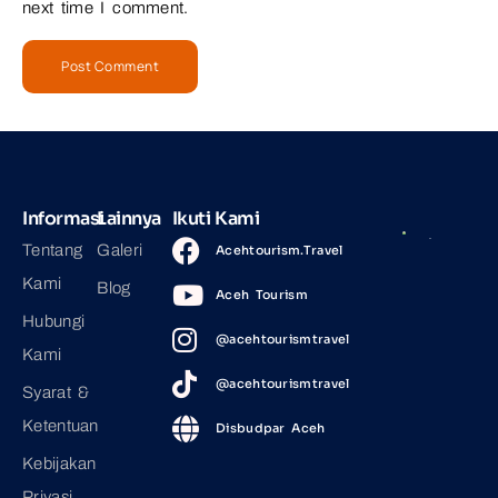
next time I comment.
Informasi
Lainnya
Ikuti Kami
Tentang
Galeri
Acehtourism.Travel
Kami
Blog
Aceh Tourism
Hubungi
@acehtourismtravel
Kami
@acehtourismtravel
Syarat &
Ketentuan
Disbudpar Aceh
Kebijakan
Privasi