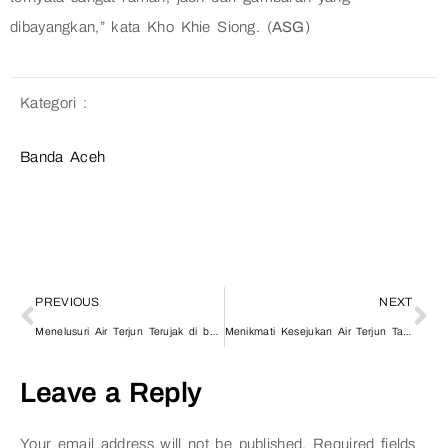
dibayangkan,” kata Kho Khie Siong. (
ASG
)
Kategori :
Banda Aceh
PREVIOUS
NEXT
Menelusuri Air Terjun Terujak di belantara hutan Aceh Timur
Menikmati Kesejukan Air Terjun Tangse
Leave a Reply
Your email address will not be published.
Required fields