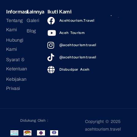
Informasi
Lainnya
Ikuti Kami
Tentang
Galeri
Acehtourism.Travel
Kami
Blog
Aceh Tourism
Hubungi
@acehtourismtravel
Kami
@acehtourismtravel
Syarat &
Ketentuan
Disbudpar Aceh
Kebijakan
Privasi
Didukung Oleh :
Copyright © 2025
acehtourism.travel