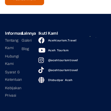
Informasi
Lainnya
Ikuti Kami
Tentang
Galeri
Acehtourism.Travel
Kami
Blog
Aceh Tourism
Hubungi
@acehtourismtravel
Kami
@acehtourismtravel
Syarat &
Ketentuan
Disbudpar Aceh
Kebijakan
Privasi