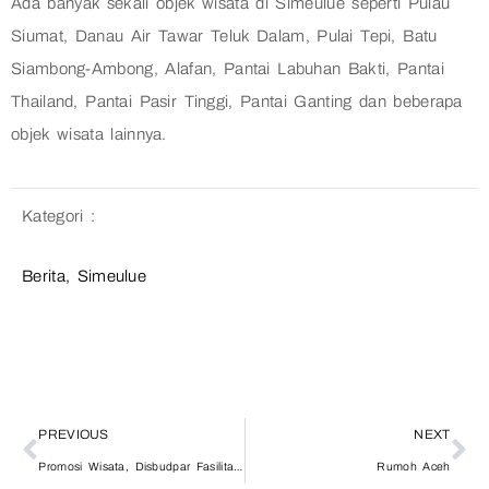
Ada banyak sekali objek wisata di Simeulue seperti Pulau
Siumat, Danau Air Tawar Teluk Dalam, Pulai Tepi, Batu
Siambong-Ambong, Alafan, Pantai Labuhan Bakti, Pantai
Thailand, Pantai Pasir Tinggi, Pantai Ganting dan beberapa
objek wisata lainnya.
Kategori :
Berita
,
Simeulue
PREVIOUS
NEXT
Promosi Wisata, Disbudpar Fasilitasi Pertemuan Tour And Travel Aceh – Malaysia
Rumoh Aceh