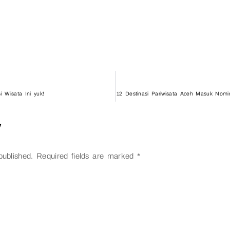
 Wisata Ini yuk!
12 Destinasi Pariwisata Aceh Masuk Nomi
y
published.
Required fields are marked
*