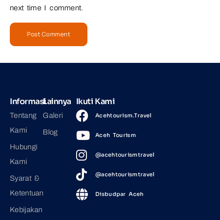
next time I comment.
Informasi
Lainnya
Ikuti Kami
Tentang
Galeri
Acehtourism.Travel
Kami
Blog
Aceh Tourism
Hubungi
@acehtourismtravel
Kami
@acehtourismtravel
Syarat &
Ketentuan
Disbudpar Aceh
Kebijakan