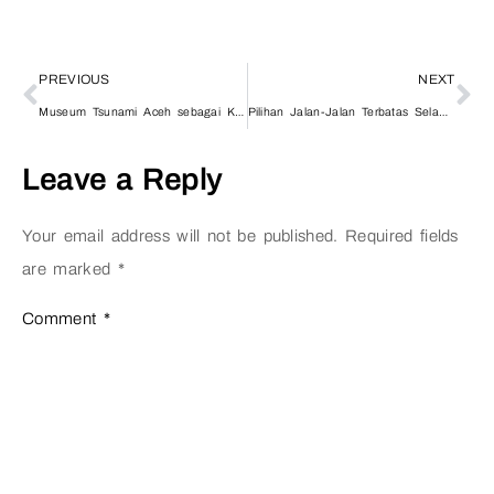
PREVIOUS
NEXT
Museum Tsunami Aceh sebagai Kebanggaan Wisata Edukasi di Aceh
Pilihan Jalan-Jalan Terbatas Selama Pandemi? Destinasi Wisata Aceh bisa Jadi Andalan
Leave a Reply
Your email address will not be published.
Required fields
are marked
*
Comment
*