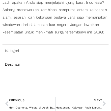
Jadi, apakah Anda siap menjelajahi ujung barat Indonesia?
Sabang menawarkan kombinasi sempurna antara keindahan
alam, sejarah, dan kekayaan budaya yang siap memanjakan
wisatawan dari dalam dan luar negeri. Jangan lewatkan
kesempatan untuk menikmati surga tersembunyi ini! (
ASG
)
Kategori :
Destinasi
PREVIOUS
NEXT
Mon Ceunong, Wisata di Aceh Besar yang Masih Jarang Diketahui
Mengenang Kejayaan Aceh Darussalam di Makam Sultan Iskandar Muda