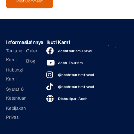
Informasi
Lainnya
Ikuti Kami
Tentang
Galeri
Acehtourism.Travel
Kami
Blog
Aceh Tourism
Hubungi
@acehtourismtravel
Kami
@acehtourismtravel
Syarat &
Ketentuan
Disbudpar Aceh
Kebijakan
Privasi