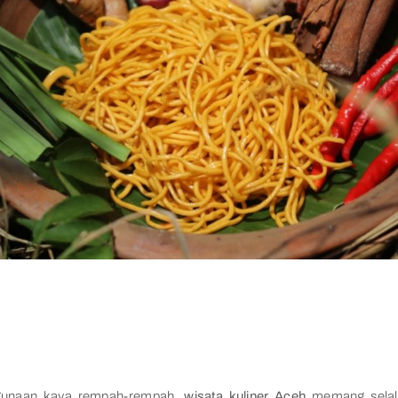
ggunaan kaya rempah-rempah,
wisata kuliner Aceh
memang selal