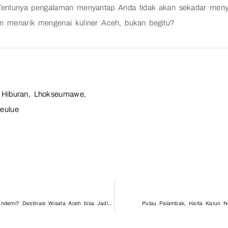
ntunya pengalaman menyantap Anda tidak akan sekadar menya
 menarik mengenai kuliner Aceh, bukan begitu?
 Hiburan
,
Lhokseumawe
,
eulue
Pilihan Jalan-Jalan Terbatas Selama Pandemi? Destinasi Wisata Aceh bisa Jadi Andalan
Pulau Palambak, Harta Karun Nu