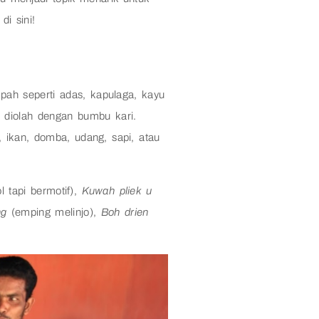
i sini!
ah seperti adas, kapulaga, kayu
 diolah dengan bumbu kari.
 ikan, domba, udang, sapi, atau
l tapi bermotif),
Kuwah pliek u
ng
(emping melinjo),
Boh drien