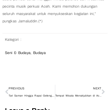
pecinta musik perkusi Aceh. Kami memohon dukungan
seluruh masyarakat untuk menyukseskan kegiatan ini,”
pungkas Jamaluddin.(*)
Kategori :
Seni & Budaya
,
Budaya
PREVIOUS
NEXT
Tari Saman Hingga Rapai Geleng, Diantara Kekayaan Tarian Tradisional Keseniaan Budaya Aceh
Tempat Wisata Menakjubkan di Aceh, dan Ragam Budaya Aceh Pilihan