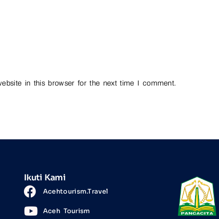
bsite in this browser for the next time I comment.
Ikuti Kami
Acehtourism.Travel
Aceh Tourism