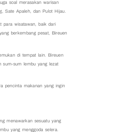
uga soal merasakan warisan
g, Sate Apaleh, dan Pulot Hijau.
 para wisatawan, baik dari
h yang berkembang pesat, Bireuen
mukan di tempat lain. Bireuen
gan sum-sum lembu yang lezat
ara pencinta makanan yang ingin
lang menawarkan sesuatu yang
lembu yang menggoda selera.