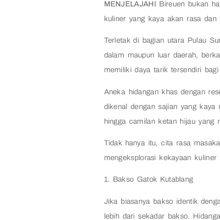
MENJELAJAHI
Bireuen bukan ha
kuliner yang kaya akan rasa dan t
Terletak di bagian utara Pulau S
dalam maupun luar daerah, berkat
memiliki daya tarik tersendiri bagi
Aneka hidangan khas dengan rese
dikenal dengan sajian yang kaya 
hingga camilan ketan hijau yang
Tidak hanya itu, cita rasa masak
mengeksplorasi kekayaan kuliner 
1. Bakso Gatok Kutablang
Jika biasanya bakso identik den
lebih dari sekadar bakso. Hidan