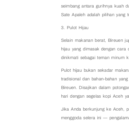
seimbang antara gurihnya kuah d
Sate Apaleh adalah pilihan yang 
3. Pulot Hijau
Selain makanan berat, Bireuen jug
hijau yang dimasak dengan cara 
dinikmati sebagai teman minum ko
Pulot hijau bukan sekadar makan
tradisional dan bahan-bahan yan
Bireuen. Disajikan dalam potonga
hari dengan segelas kopi Aceh ya
Jika Anda berkunjung ke Aceh, pa
menggoda selera ini — pengalama