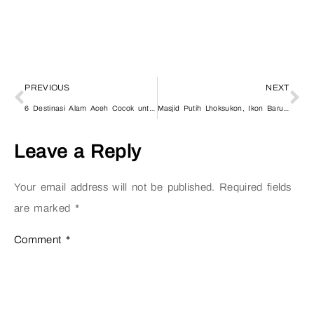
PREVIOUS
NEXT
6 Destinasi Alam Aceh Cocok untuk “Weekend Escape” Sempurna
Masjid Putih Lhoksukon, Ikon Baru Wisata Religi di Jalur Lintas Aceh Utara
Leave a Reply
Your email address will not be published.
Required fields
are marked
*
Comment
*