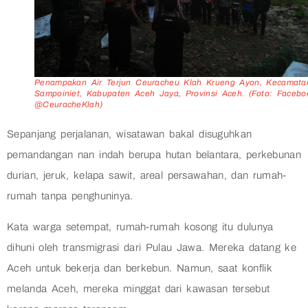
Penampakan Air Terjun Ceuracheu Klah Krueng Ayon, Kecamata
Sampoiniet, Kabupaten Aceh Jaya, Provinsi Aceh. (Foto: Facebo
@CeuracheKlah)
Sepanjang perjalanan, wisatawan bakal disuguhkan
pemandangan nan indah berupa hutan belantara, perkebunan
durian, jeruk, kelapa sawit, areal persawahan, dan rumah-
rumah tanpa penghuninya.
Kata warga setempat, rumah-rumah kosong itu dulunya
dihuni oleh transmigrasi dari Pulau Jawa. Mereka datang ke
Aceh untuk bekerja dan berkebun. Namun, saat konflik
melanda Aceh, mereka minggat dari kawasan tersebut