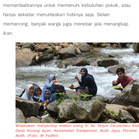
memanfaatkannya untuk memenuhi kebutuhan pokok, atau
hanya sekedar menuntaskan hobinya saja. Selain
memancing, banyak warga juga menebar jala menangkap
ikan.
Wisatawan menyantap makan siang di Air Terjun Ceuracheu Kla
Desa Krueng Ayon, Kecamatan Sampoiniet, Aceh Jaya, Provinsi
Aceh. (Foto: M Fadhil)