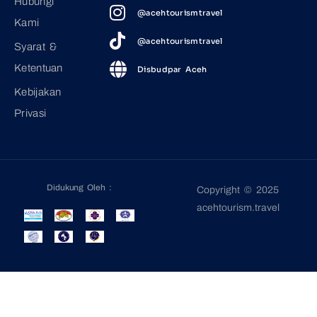
Hubungi
@acehtourismtravel
Kami
@acehtourismtravel
Syarat &
Ketentuan
Disbudpar Aceh
Kebijakan
Privasi
Didukung Oleh :
Copyright © 2025
acehtourism.travel