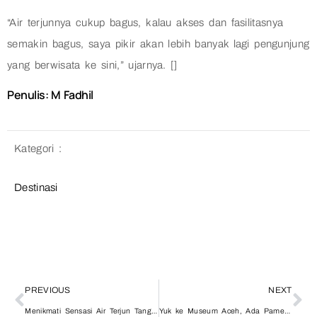
“Air terjunnya cukup bagus, kalau akses dan fasilitasnya
semakin bagus, saya pikir akan lebih banyak lagi pengunjung
yang berwisata ke sini,” ujarnya. []
Penulis: M Fadhil
Kategori :
Destinasi
PREVIOUS
NEXT
Menikmati Sensasi Air Terjun Tangse, Lokasinya di Tepi Jalan
Yuk ke Museum Aceh, Ada Pameran Alat Musik Tradisional Nusantara 2022