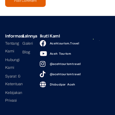
Informasi
Lainnya
Ikuti Kami
Tentang
Galeri
Acehtourism.Travel
Kami
Blog
Aceh Tourism
Hubungi
@acehtourismtravel
Kami
@acehtourismtravel
Syarat &
Ketentuan
Disbudpar Aceh
Kebijakan
Privasi