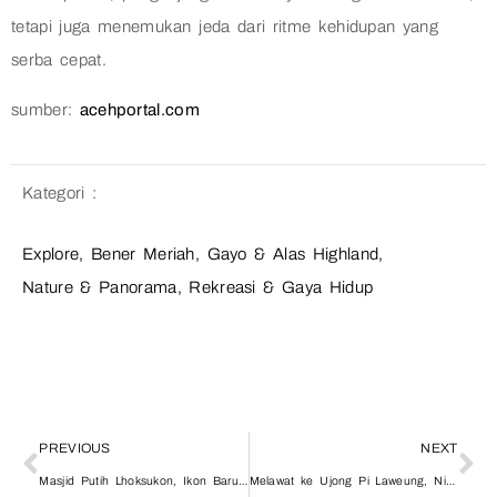
tetapi juga menemukan jeda dari ritme kehidupan yang
serba cepat.
sumber:
acehportal.com
Kategori :
Explore
,
Bener Meriah
,
Gayo & Alas Highland
,
Nature & Panorama
,
Rekreasi & Gaya Hidup
PREVIOUS
NEXT
Masjid Putih Lhoksukon, Ikon Baru Wisata Religi di Jalur Lintas Aceh Utara
Melawat ke Ujong Pi Laweung, Nikmati Pantai Sembari Cicip Mie Sure